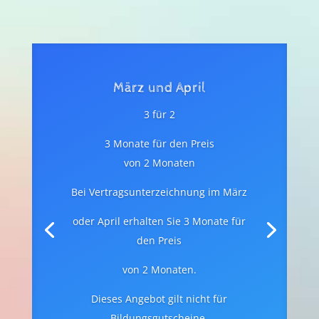
März und April
3 für 2
3 Monate für den Preis
von 2 Monaten
Bei Vertragsunterzeichnung im März
oder April erhalten Sie 3 Monate für
den Preis
von 2 Monaten.
Dieses Angebot gilt nicht für
Bildungsgutscheine.